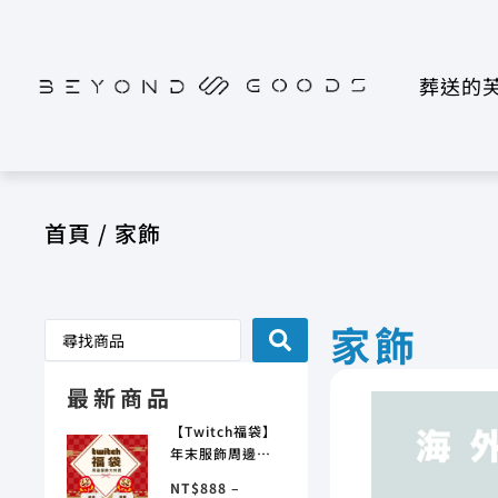
葬送的
首頁
/ 家飾
家飾
最新商品
【Twitch福袋】
年末服飾周邊大
特價 (限時只到
NT$
888
–
2/21喔)