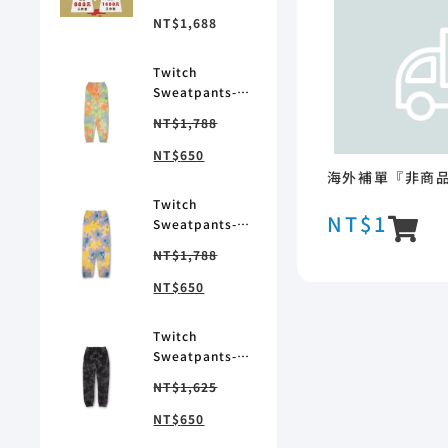
NT$
1,688
Twitch
Sweatpants-
Orange green
NT$
1,788
Tie-Dye 純棉紮
染運動褲-橘綠色
NT$
650
紮染
海外補單『非商
Twitch
NT$
1
Sweatpants-
Yellow blue
NT$
1,788
Tie-Dye 純棉紮
染運動褲-黃藍色
NT$
650
紮染
Twitch
Sweatpants-
Dark Grey Tie-
NT$
1,625
Dye 純棉紮染運
動褲-黑色紮染
NT$
650