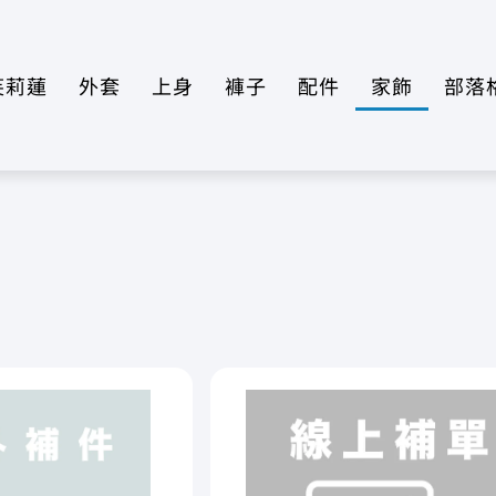
芙莉蓮
外套
上身
褲子
配件
家飾
部落