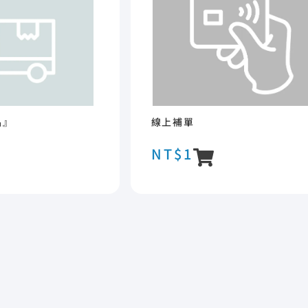
品』
線上補單
NT$
1