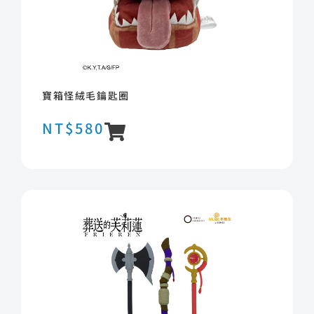
寶箱怪絨毛鑰匙圈
NT$
580