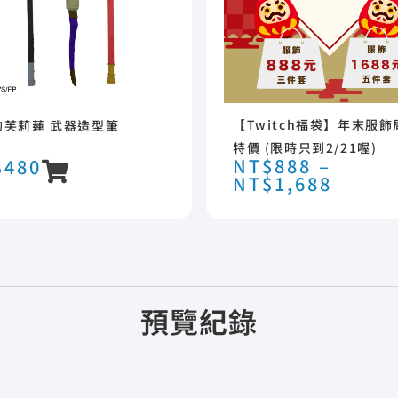
【Twitch福袋】年末服
的芙莉蓮 武器造型筆
特價 (限時只到2/21喔)
NT$
888
–
$
480
NT$
1,688
預覽紀錄