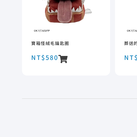
寶箱怪絨毛鑰匙圈
葬送
NT$
580
NT