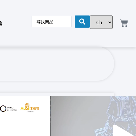
格
視
芙莉蓮立牌燈座
訊
播
放