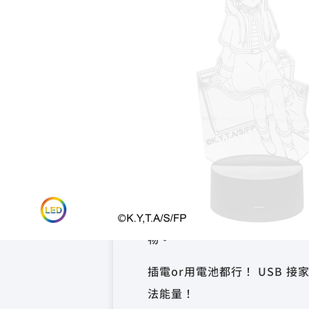
已售完
物流
7-11 超商取貨 新
付款
信用卡, 超商取貨付
關於這個商品
芙莉蓮立體造型燈座
燈光會變色！ 七種色光隨心切
畫面有故事！ 芙莉蓮悠閒地坐
物。
插電or用電池都行！ USB 
法能量！