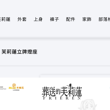
芙莉蓮
外套
上身
褲子
配件
家飾
部落
蓮 芙莉蓮立牌燈座
葬送的芙莉蓮 
NT$
500
定價：