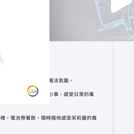
器
竹物流
款
00:00
換，輕鬆打造你的專屬魔法氛圍。
在皮箱上，體驗無聊的小事、感受日常的萬
接家裡，電池帶著跑，隨時隨地感受芙莉蓮的魔