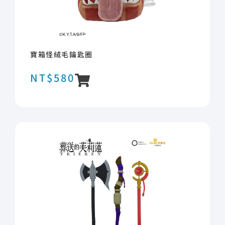
寶箱怪絨毛鑰匙圈
NT$
580