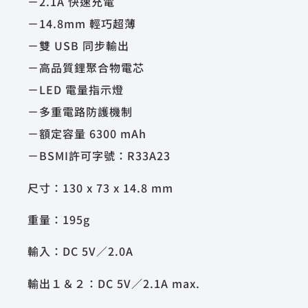
－2.1A 快速充電
－14.8mm 輕巧超薄
－雙 USB 同步輸出
－高品質鋰聚合物電芯
－LED 電量指示燈
－多重電路防護機制
－額定容量 6300 mAh
－BSMI許可字號：R33A23
尺寸：130 x 73 x 14.8 mm
重量：195g
輸入：DC 5V／2.0A
輸出１＆２：DC 5V／2.1A max.